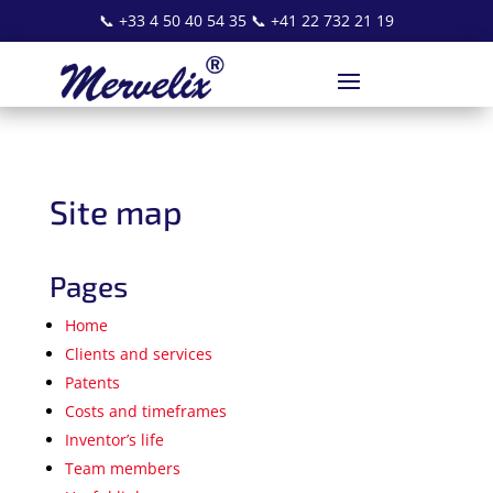
📞
+33 4 50 40 54 35
📞
+41 22 732 21 19
Site map
Pages
Home
Clients and services
Patents
Costs and timeframes
Inventor’s life
Team members