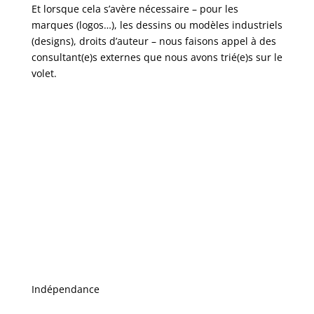
Et lorsque cela s’avère nécessaire – pour les
marques (logos…), les dessins ou modèles industriels
(designs), droits d’auteur – nous faisons appel à des
consultant(e)s externes que nous avons trié(e)s sur le
volet.
Les atouts de Mervelix
L’expertise et la réactivité de notre équipe ont
façonné la réputation de Mervelix auprès de ses
clients et des partenaires dans le domaine de la
propriété intellectuelle.
Indépendance