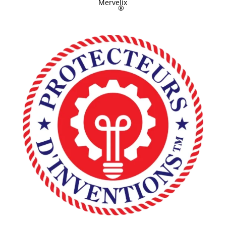
Mervelix
®