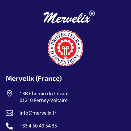
®
Mervelix
Mervelix (France)

13B Chemin du Levant
01210 Ferney-Voltaire

info@mervelix.fr

+33 4 50 40 54 35