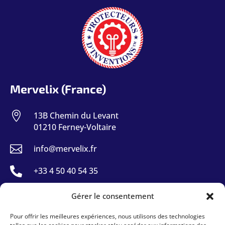
Mervelix (France)

13B Chemin du Levant
01210 Ferney-Voltaire

info@mervelix.fr

+33 4 50 40 54 35
Gérer le consentement
Mervelix Sarl (Suisse)
Pour offrir les meilleures expériences, nous utilisons des technologies